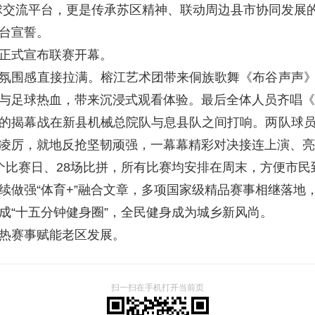
球交流平台，更是传承苏区精神、联动周边县市协同发展
台宣誓。
正式宣布联赛开幕。
围感直接拉满。榕江艺术团带来侗族歌舞《布谷声声》
与足球热血，带来沉浸式观看体验。最后全体人员齐唱《
揭幕战在新县机械总院队与息县队之间打响。两队球员
凌厉，就地反抢坚韧顽强，一幕幕精彩对决接连上演、亮
比赛日、28场比拼，所有比赛均安排在周末，方便市民
强“体育+”融合文章，多项国家级精品赛事相继落地，红
成“十五分钟健身圈”，全民健身成为城乡新风尚。
热赛事赋能老区发展。
扫一扫在手机打开当前页