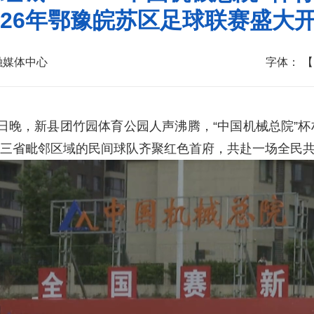
026年鄂豫皖苏区足球联赛盛大
融媒体中心
字体：
【
晚，新县团竹园体育公园人声沸腾，“中国机械总院”杯村
皖三省毗邻区域的民间球队齐聚红色首府，共赴一场全民