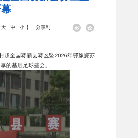
开幕
大
中
小
】
分享到：
超全国赛新县赛区暨2026年鄂豫皖苏
共享的基层足球盛会。